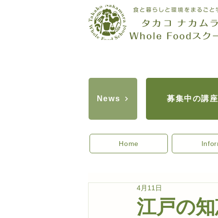
募集中の講
News
Home
Info
4月11日
江戸の知