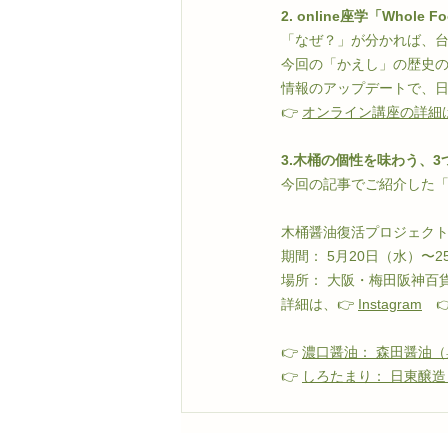
2. online座学「Whole F
「なぜ？」が分かれば、
今回の「かえし」の歴史の
情報のアップデートで、
👉 
オンライン講座の詳細は
3.木桶の個性を味わう、3
今回の記事でご紹介した「
木桶醤油復活プロジェクト
期間： 5月20日（水）〜2
場所： 大阪・梅田阪神百
詳細は、👉 
Instagram
　
👉 
濃口醤油： 森田醤油
👉 
しろたまり： 日東醸