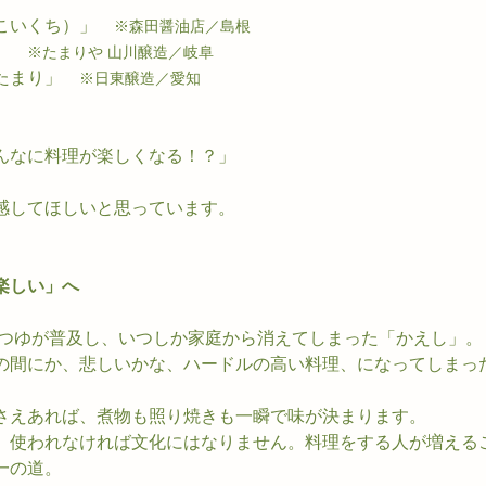
こいくち）」　
※森田醤油店／島根
」　
※たまりや 山川醸造／岐阜
たまり」　
※日東醸造／愛知
んなに料理が楽しくなる！？」
感してほしいと思っています。
楽しい」へ
めんつゆが普及し、いつしか家庭から消えてしまった「かえし」。
の間にか、悲しいかな、ハードルの高い料理、になってしまっ
さえあれば、煮物も照り焼きも一瞬で味が決まります。
、使われなければ文化にはなりません。料理をする人が増える
一の道。