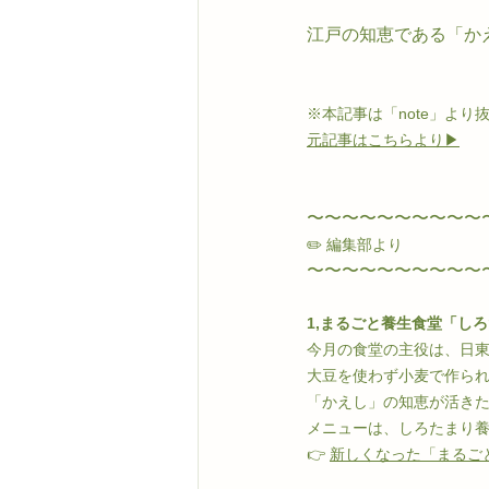
江戸の知恵である「か
※本記事は「note」より
元記事はこちらより▶︎
〜〜〜〜〜〜〜〜〜〜
✏️ 編集部より
〜〜〜〜〜〜〜〜〜〜
1,まるごと養生食堂「し
今月の食堂の主役は、日
大豆を使わず小麦で作ら
「かえし」の知恵が活き
メニューは、しろたまり
👉 
新しくなった「まるご