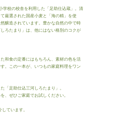
校小学校の校舎を利用した「足助仕込蔵」。清
して厳選された国産小麦と「海の精」を使
天然醸造されています。豊かな自然の中で時
河しろたまり」は、他にはない格別のコクが
った和食の定番にはもちろん、素材の色を活
です。この一本が、いつもの家庭料理をワン
った「足助仕込三河しろたまり」。
いを、ぜひご家庭でお試しください。
介しています。