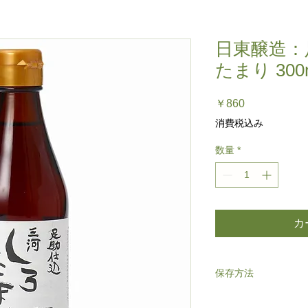
日東醸造：
たまり 300
価
￥860
格
消費税込み
数量
*
カ
保存方法
直射日光を避け常温