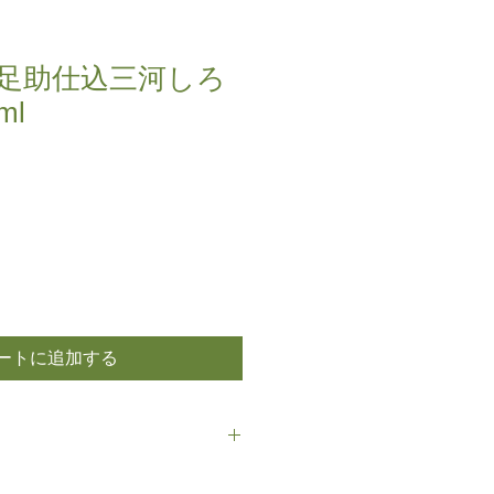
足助仕込三河しろ
ml
ートに追加する
で保存