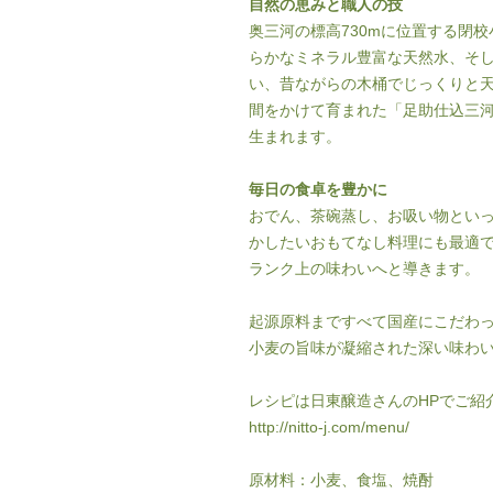
自然の恵みと職人の技
奥三河の標高730mに位置する閉
らかなミネラル豊富な天然水、そ
い、昔ながらの木桶でじっくりと
間をかけて育まれた「足助仕込三
生まれます。
毎日の食卓を豊かに
おでん、茶碗蒸し、お吸い物とい
かしたいおもてなし料理にも最適
ランク上の味わいへと導きます。
起源原料まですべて国産にこだわ
小麦の旨味が凝縮された深い味わ
レシピは日東醸造さんのHPでご紹
http://nitto-j.com/menu/
原材料：小麦、食塩、焼酎