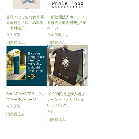
書籍：ぼっちな食卓-限
一般社団法人ホールフー
界家族と「個」の風景
ド協会／協会員費_決済
（岩村暢子）
ページ
価格
セール価格
￥1,870
￥4,000
より
消費税込み
消費税込み
SALADMASTER：タン
10,000円以上購入者プ
ブラー決済ページ
レゼント「オリジナル
ECOバッグ」
価格
￥7,370
価格
￥0
消費税込み
消費税込み