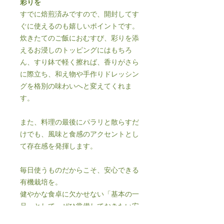
彩りを
すでに焙煎済みですので、開封してす
ぐに使えるのも嬉しいポイントです。
炊きたてのご飯におむすび、彩りを添
えるお浸しのトッピングにはもちろ
ん、すり鉢で軽く擦れば、香りがさら
に際立ち、和え物や手作りドレッシン
グを格別の味わいへと変えてくれま
す。
また、料理の最後にパラリと散らすだ
けでも、風味と食感のアクセントとし
て存在感を発揮します。
毎日使うものだからこそ、安心できる
有機栽培を。
健やかな食卓に欠かせない「基本の一
品」として、ぜひ常備しておきたい安
心感のある美味しさです。