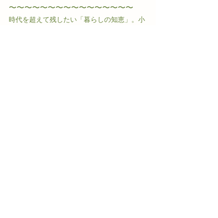
〜〜〜〜〜〜〜〜〜〜〜〜〜〜〜〜
時代を超えて残したい「暮らしの知恵」。小
泉先生から学んだ「工夫する心」。
それは私たち「タカコナカムラWhole Food
スクール」が最も大切にしていることです。
1. 現代に活かす「仕舞う」知恵を学ぶ　タカ
コナカムラWhole Food スクール
食材を余さず使い切る「ベジブロス」や、古
くて新しい「乾物」の活用法。
小泉先生の著書でも紹介された、現代の暮ら
しにフィットする保存と活用の知恵を、教室
でお伝えしています。 
👉 
暮らしを慈しむ知恵を学ぶ！講座案内は
こちら▶︎
2. 道具を大切に、長く使う喜びを　Online 
Shop「まるごと」／スクール購買部「まる