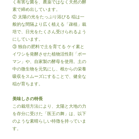
く有害な菌を、農薬ではなく天然の酵
素で締め出しています。
② 太陽の光をたっぷり浴びる 稲は一
般的な間隔より広く植える「疎植」栽
培で、日光をたくさん受けられるよう
にしています。
③ 独自の肥料で土を育てる ケイ素と
イワシを発酵させた植物活性剤「ポー
マン」や、自家製の酵母を使用。土の
中の微生物を元気にし、根からの栄養
吸収をスムーズにすることで、健全な
稲が育ちます。
美味しさの特長
この栽培方法により、太陽と大地の力
を存分に受けた「医王の舞」は、以下
のような素晴らしい特徴を持っていま
す。