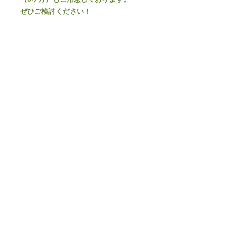
ぜひご検討ください！
＝＝＝＝＝＝＝＝＝＝＝＝＝＝＝＝＝
＝＝＝＝＝＝＝＝＝
お米のご購入と送料について
お米は重量があるため、ご購入金額が
16,000円（税込）以上の場合でも、
送料無料の対象外となります。
他の商品と同梱する場合も、お米の重
量に応じた送料が発生し、送料無料は
適用されません。あらかじめご了承く
ださい。
配送時期と同梱について
本商品（お米）は、入荷し次第の発送