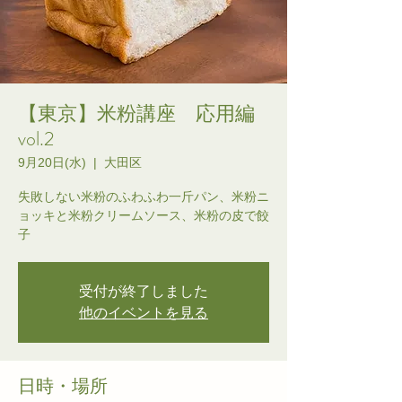
【東京】米粉講座 応用編
vol.2
9月20日(水)
  |  
大田区
失敗しない米粉のふわふわ一斤パン、米粉ニ
ョッキと米粉クリームソース、米粉の皮で餃
子
受付が終了しました
他のイベントを見る
日時・場所