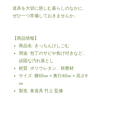
道具を大切に慈しむ暮らしのなかに、
ぜひ一つ常備しておきませんか。
【商品情報】
商品名: きっちんけしごむ
用途: 包丁のサビや焦げ付きなど、
頑固な汚れ落とし
材質: ポリウレタン、研磨材
サイズ: 横65㎜ × 奥行40㎜ × 高さ9
㎜
製造: 食道具 竹上 監修
【ご使用上の注意】
商品サイズに若干の個体差があり
ます。
表面の光沢（鏡面仕上げ等）を維