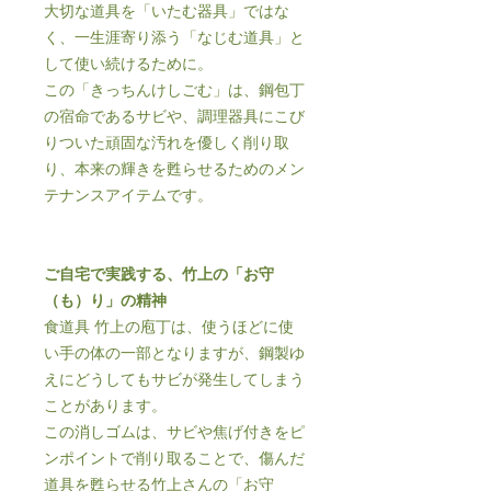
大切な道具を「いたむ器具」ではな
く、一生涯寄り添う「なじむ道具」と
して使い続けるために。
この「きっちんけしごむ」は、鋼包丁
の宿命であるサビや、調理器具にこび
りついた頑固な汚れを優しく削り取
り、本来の輝きを甦らせるためのメン
テナンスアイテムです。
ご自宅で実践する、竹上の「お守
（も）り」の精神
食道具 竹上の庖丁は、使うほどに使
い手の体の一部となりますが、鋼製ゆ
えにどうしてもサビが発生してしまう
ことがあります。
この消しゴムは、サビや焦げ付きをピ
ンポイントで削り取ることで、傷んだ
道具を甦らせる竹上さんの「お守