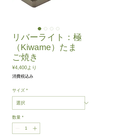
リバーライト：極
（Kiwame）たま
ご焼き
セ
¥4,400
より
ー
消費税込み
ル
価
サイズ
*
格
数量
*