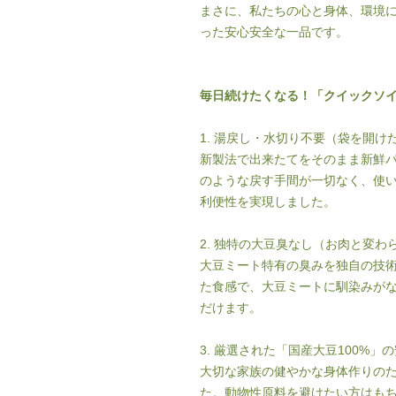
まさに、私たちの心と身体、環境
った安心安全な一品です。
毎日続けたくなる！「クイックソイ
1. 湯戻し・水切り不要（袋を開け
新製法で出来たてをそのまま新鮮
のような戻す手間が一切なく、使
利便性を実現しました。
2. 独特の大豆臭なし（お肉と変わ
大豆ミート特有の臭みを独自の技
た食感で、大豆ミートに馴染みが
だけます。
3. 厳選された「国産大豆100%」
大切な家族の健やかな身体作りのた
た。動物性原料を避けたい方はも