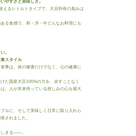
使いやすさと美味しさ。
使えるレトルトタイプで、大豆特有の臭みは
のある食感で、和・洋・中どんなお料理にも
しい。
菜食スタイル
る食事は、体の健康だけでなく、心の健康に
けた国産大豆100%の力を、余すことなく
食は、人が本来持っている慈しみの心を最大
ンプルに、そして美味しく日常に取り入れら
開発されました。
かしきる――。