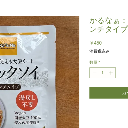
かるなぁ：
ンチタイプ 
価
￥450
格
消費税込み
数量
*
カ