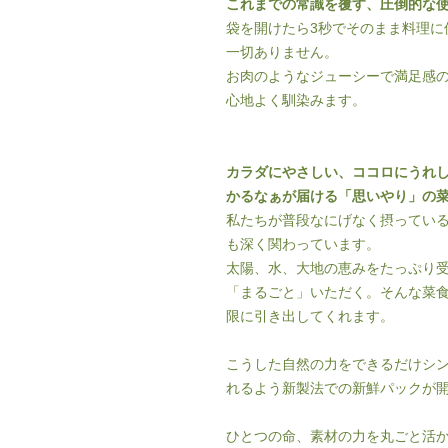
これまでの常識を覆す、圧倒的な
袋を開けたら3秒でそのまま料理に
一切ありません。
お肉のようなジューシーで満足感
心地よく馴染みます。
カラダにやさしい、ココロにうれ
かるなぁが届ける「思いやり」の
私たちが普段なにげなく摂ってい
も深く関わっています。
太陽、水、大地の恵みをたっぷり受
「まるごと」いただく。そんな菜
限に引き出してくれます。
こうした自然の力をできるだけシ
れるよう新製法での新鮮パックが
ひとつの命、素材の力を丸ごと活