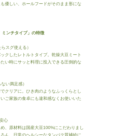
にも優しい、ホールフードがそのまま形にな
 ミンチタイプ」の特徴
たらスグ使える）
パックしたレトルトタイプ。乾燥大豆ミート
いたい時にサッと料理に投入できる圧倒的な
らない満足感）
術でクリアに。ひき肉のようなふっくらとし
ないご家族の食卓にも違和感なくお使いいた
の安心
め、原材料は国産大豆100%にこだわりまし
ちろん、日常のヘルシーなタンパク質補給に