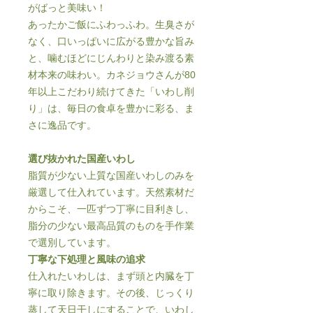
がばっと美味い！
あったかご飯にふわっふわ。生臭さが
なく、口いっぱいに広がる豊かな旨み
と、噛むほどにじんわりと染み渡る素
材本来の味わい。カネジョウさんが80
年以上こだわり続けてきた「いわし削
り」は、毎日の食卓を豊かに彩る、ま
さに逸品です。
選び抜かれた国産いわし
脂質が少ない上質な国産いわしのみを
厳選して仕入れています。天然素材だ
からこそ、一匹ずつ丁寧に目利きし、
脂分の少ない最高品質のものを手作業
で選別しています。
丁寧な下処理と風味の追求
仕入れたいわしは、まず頭と内臓を丁
寧に取り除きます。その後、じっくり
蒸して天日干しにすることで、いわし