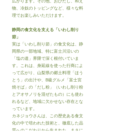
広がります。その他、おひたし、和え
物、冷奴のトッピングなど、様々な料
理でお楽しみいただけます。
静岡の食文化を支える「いわし削り
節」
実は「いわし削り節」の食文化は、静
岡県の一部地域、特に富士川沿いの
「塩の道」界隈で深く根付いていま
す。これは、身延線を使った行商によ
って広がり、山梨県の郷土料理「ほう
とう」の出汁や、B級グルメ「富士宮
焼そば」の「だし粉」（いわし削り粉
とアオサノリを混ぜたもの）にも使わ
れるなど、地域に欠かせない存在とな
っています。
カネジョウさんは、この歴史ある食文
化の中で培われた技術と、徹底した品
質へのこだわりから生まれた、まさに