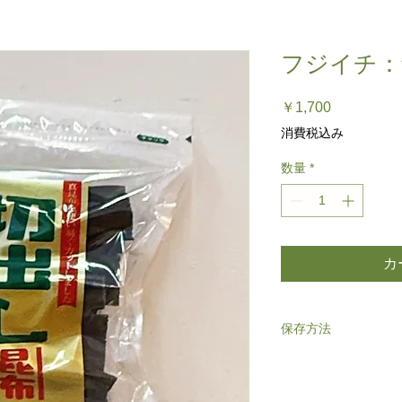
フジイチ：切
価
￥1,700
格
消費税込み
数量
*
カ
保存方法
高温多湿を避け、常