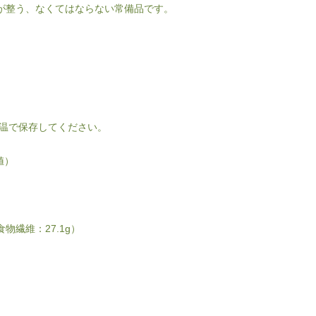
が整う、なくてはならない常備品です。
常温で保存してください。
値）
食物繊維：27.1g）