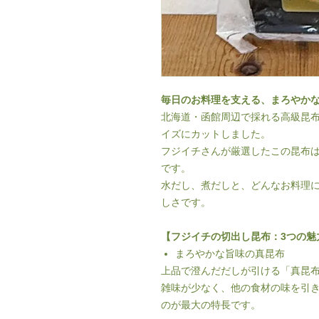
毎日のお料理を支える、まろやか
北海道・函館周辺で採れる高級昆
イズにカットしました。
フジイチさんが厳選したこの昆布
です。
水だし、煮だしと、どんなお料理
しさです。
【フジイチの切出し昆布：3つの魅
まろやかな旨味の真昆布
上品で澄んだだしが引ける「真昆
雑味が少なく、他の食材の味を引
のが最大の特長です。