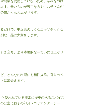
子や胡椒を使用していないため、辛みをつけ
れます。辛いものが苦手な方や、お子さんが
理の幅がぐんと広がります。
けるだけで、中近東のようなエキゾチックな
特別な一品に大変身します。
層引き立ち、より本格的な味わいに仕上がり
など、どんなお料理にも相性抜群。香りのベ
しさに出会えます。
頃から使われている非常に歴史のあるスパイス
うのは主に種子の部分（コリアンダーシー