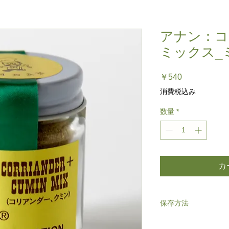
アナン：コ
ミックス_ミ
価
￥540
格
消費税込み
数量
*
カ
保存方法
高温多湿を避け保存