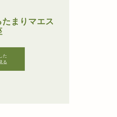
ろたまりマエス
座
した
見る