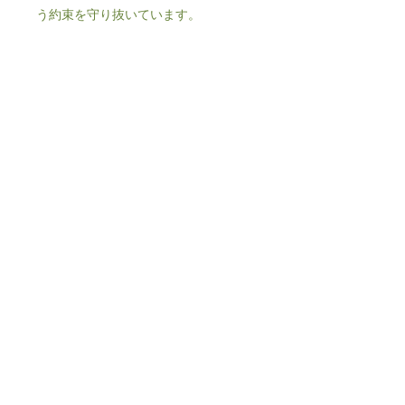
う約束を守り抜いています。
日本の生産者と海外の提携農家。双方
の深いこだわりと情熱が詰まった、安
心安全な油です。
日々の食卓で、身体が喜ぶ本物の味わ
いをお楽しみください。
【商品情報】
商品名: 米澤製油 国産ブレンドな
たね油
内容量: 600g
原材料: 食用なたね油（なたね（オ
ーストラリア、国産）（遺伝子組
み換えの混入を防ぐため分別））