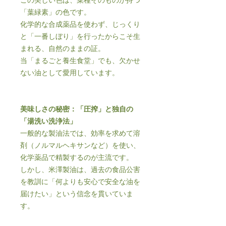
この美しい色は、菜種そのものが持つ
「葉緑素」の色です。
化学的な合成薬品を使わず、じっくり
と「一番しぼり」を行ったからこそ生
まれる、自然のままの証。
当「まるごと養生食堂」でも、欠かせ
ない油として愛用しています。
美味しさの秘密：「圧搾」と独自の
「湯洗い洗浄法」
一般的な製油法では、効率を求めて溶
剤（ノルマルヘキサンなど）を使い、
化学薬品で精製するのが主流です。
しかし、米澤製油は、過去の食品公害
を教訓に「何よりも安心で安全な油を
届けたい」という信念を貫いていま
す。