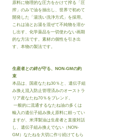
原料に物理的な圧力をかけて搾る「圧
搾」のみで油を抽出し、世界で初めて
開発した「湯洗い洗浄方式」を採用。
これは油とお湯を混ぜて不純物を溶か
し出す、化学薬品を一切使わない画期
的な方法です。素材の個性を引き出
す、本物の製法です。
生産者との絆が守る、NON-GMの約
束
本品は、国産なたね30％と、遺伝子組
み換え混入防止管理済みのオーストラ
リア産なたね70％をブレンド。
一般的に流通するなたね油の多くは
輸入の遺伝子組み換え原料に頼ってい
ますが、米澤製油は生産者と直接対話
し、遺伝子組み換えでない（NON-
GM）なたねを大切に作り続けてもら