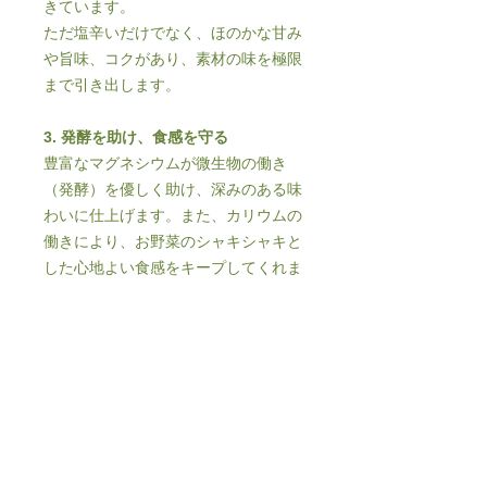
きています。
ただ塩辛いだけでなく、ほのかな甘み
や旨味、コクがあり、素材の味を極限
まで引き出します。
3. 発酵を助け、食感を守る
豊富なマグネシウムが微生物の働き
（発酵）を優しく助け、深みのある味
わいに仕上げます。また、カリウムの
働きにより、お野菜のシャキシャキと
した心地よい食感をキープしてくれま
す。
歴史が証明する「本物」の味
1972年、日本の伝統的な塩田が全廃
され、化学的な製法（イオン交換式）
に切り替わった時代。失われかけた
「本物の塩」を取り戻そうと、消費者