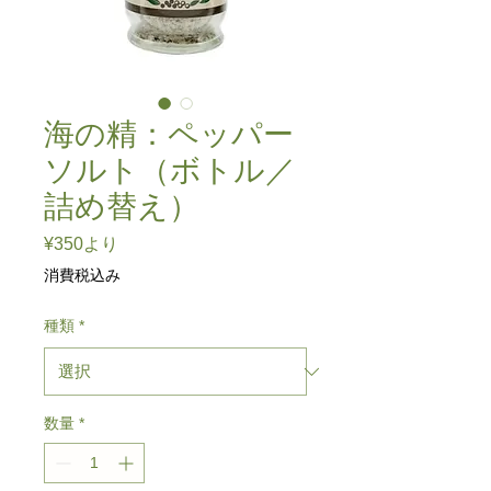
海の精：ペッパー
ソルト（ボトル／
詰め替え）
セ
¥350
より
ー
消費税込み
ル
価
種類
*
格
数量
*