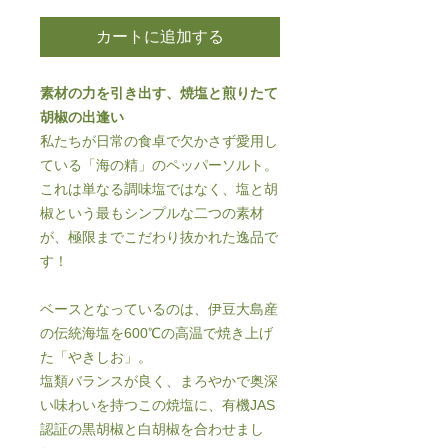
カートに追加する
素材の力を引き出す、焼塩と煎りたて
胡椒の出逢い
私たちが日常の食卓で欠かさず愛用し
ている「海の精」のペッパーソルト。
これは単なる調味塩ではなく、塩と胡
椒という最もシンプルな二つの素材
が、極限までこだわり抜かれた逸品で
す！
ベースとなっているのは、伊豆大島産
の伝統海塩を600℃の高温で焼き上げ
た「やきしお」。
塩類バランスが良く、まろやかで奥深
い味わいを持つこの焼塩に、有機JAS
認証の黒胡椒と白胡椒を合わせまし