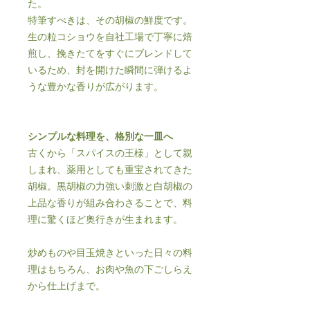
た。
特筆すべきは、その胡椒の鮮度です。
生の粒コショウを自社工場で丁寧に焙
煎し、挽きたてをすぐにブレンドして
いるため、封を開けた瞬間に弾けるよ
うな豊かな香りが広がります。
シンプルな料理を、格別な一皿へ
古くから「スパイスの王様」として親
しまれ、薬用としても重宝されてきた
胡椒。黒胡椒の力強い刺激と白胡椒の
上品な香りが組み合わさることで、料
理に驚くほど奥行きが生まれます。
炒めものや目玉焼きといった日々の料
理はもちろん、お肉や魚の下ごしらえ
から仕上げまで。