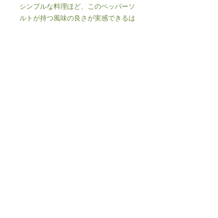
シンプルな料理ほど、このペッパーソ
ルトが持つ風味の良さが実感できるは
ずです。
素材の旨味を邪魔せず、むしろ引き立
てる、私たちにとっても信頼できるパ
ートナーのような存在です。
【商品情報】
商品名: ペッパーソルト
容量: ボトル 55g / 詰め替え 55g
原材料: 焼塩、有機黒コショウ、有
機白コショウ
賞味期限: 製造日より2年
特徴: 伊豆大島産焼塩100%・有機
胡椒使用・固結防止剤不使用