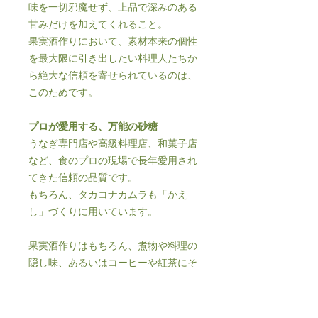
味を一切邪魔せず、上品で深みのある
甘みだけを加えてくれること。
果実酒作りにおいて、素材本来の個性
を最大限に引き出したい料理人たちか
ら絶大な信頼を寄せられているのは、
このためです。
プロが愛用する、万能の砂糖
うなぎ専門店や高級料理店、和菓子店
など、食のプロの現場で長年愛用され
てきた信頼の品質です。
もちろん、タカコナカムラも「かえ
し」づくりに用いています。
果実酒作りはもちろん、煮物や料理の
隠し味、あるいはコーヒーや紅茶にそ
っと落として。
日常のささやかなシーンで、この氷砂
糖がもたらす上質な甘みと、まろやか