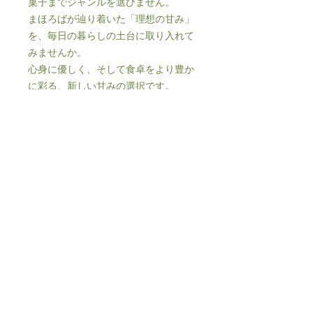
菓子までジャンルを選びません。
まほろばが辿り着いた「理想の甘み」
を、毎日の暮らしの土台に取り入れて
みませんか。
心身に優しく、そして食卓をより豊か
に彩る、新しい甘みの選択です。
【商品情報】
商品名: 一・二・三…十…（ひふみ
糖）
内容量: 500g
原材料: てんさい果糖、甘蔗糖、て
んさいオリゴ糖、アガべパウダ
ー、ココナッツシュガー、メープ
ルシュガー、羅漢果粉末、クマイ
笹粉末
特徴: 多糖類ブレンド・果糖主体・
身体に優しい設計