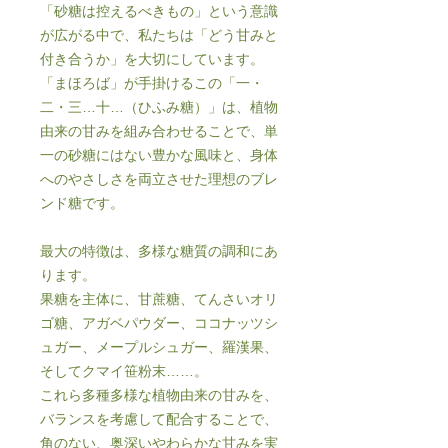
「砂糖は控えるべきもの」という意識
が広がる中で、私たちは「どう甘みと
付き合うか」を大切にしています。
「まほろば」が手掛けるこの「一・
二・三…十…（ひふみ糖）」は、植物
由来の甘みを組み合わせることで、単
一の砂糖にはない豊かな風味と、身体
へのやさしさを両立させた理想のブレ
ンド糖です。
最大の特徴は、多様な糖質の調和にあ
ります。
果糖を主体に、甘蔗糖、てんさいオリ
ゴ糖、アガベパウダー、ココナッツシ
ュガー、メープルシュガー、羅漢果、
そしてクマイ笹粉末……。
これら多種多様な植物由来の甘みを、
バランスを考慮して配合することで、
角のない、奥深いやわらかな甘みを実