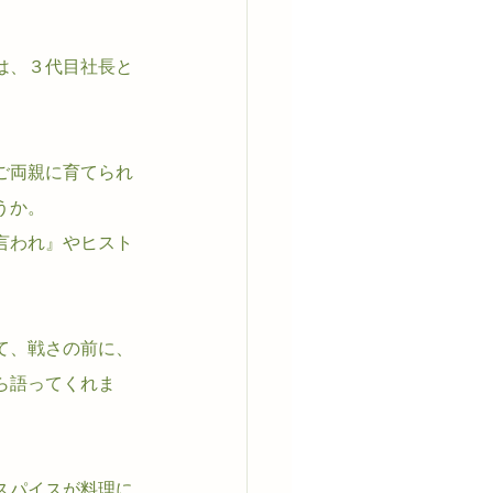
は、３代目社長と
ご両親に育てられ
うか。
言われ』やヒスト
て、戦さの前に、
ら語ってくれま
スパイスが料理に