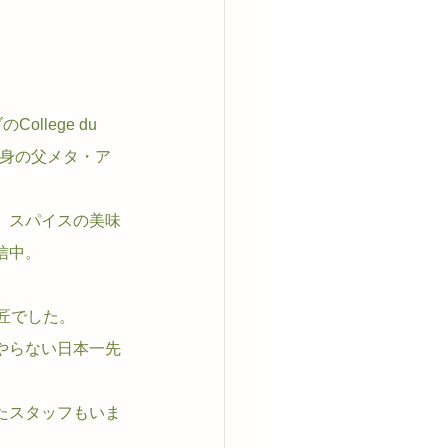
lege du 
出身の父メタ・ア
、スパイスの美味
信中。
匠でした。
やらない日本一先
たスタッフもいま