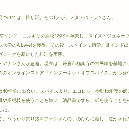
見つけては、推し活。その1人が、メタ・バラッツさん。
。
南インド・ニルギリの高校GSISを卒業し、スイス・ジュネーブのCol
ッジ大学のA Levelを獲得。その後、スペインに留学。北インド
ヴェーダを基にした料理を実践。
・アナンさんが急逝。現在は、鎌倉市極楽寺の古民家を基地に
スのオンラインストア『インターネットオブスパイス』から発
は40年前に出会い。スパイスより、エコロジーや動物愛護の師
皿や爪楊枝を使うことを嫌い、納品書ですら、紙を使うことを
した。
く、うっかり釣り銭をアナンさんの手のひらに渡し、泣かされ